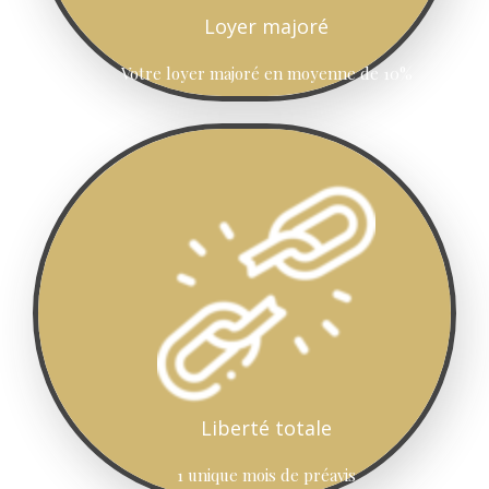
Loyer majoré
Votre loyer majoré en moyenne de 10%
Liberté totale
1 unique mois de préavis