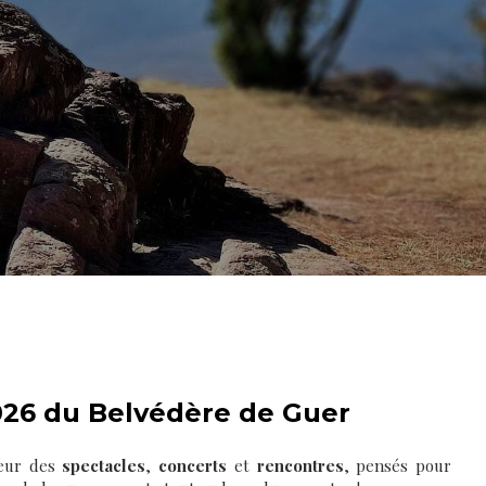
26 du Belvédère de Guer
neur des
spectacles
,
concerts
et
rencontres
, pensés pour