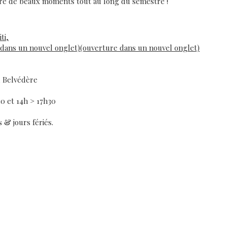
ivre de beaux moments tout au long du semestre !
ti,
dans un nouvel onglet)(ouverture dans un nouvel onglet)
du Belvédère
30 et 14h > 17h30
 & jours fériés.