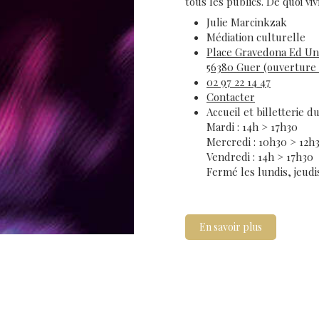
tous les publics. De quoi v
Julie Marcinkzak
Médiation culturelle
Place Gravedona Ed Uni
56380 Guer (ouverture 
02 97 22 14 47
Contacter
Accueil et billetterie 
Mardi : 14h > 17h30
Mercredi : 10h30 > 12h
Vendredi : 14h > 17h30
Fermé les lundis, jeudis
En savoir plus