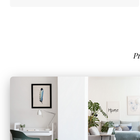
Pr
Nous prenons en main tous les aspects du suivi d
la
création des annonces
à l'
accueil chale
Laissez-nous gérer les détails pour que vou
pleinement des avantages de votre
En savoir plus