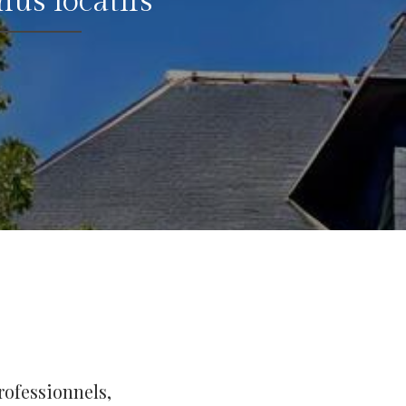
nus locatifs
rofessionnels,