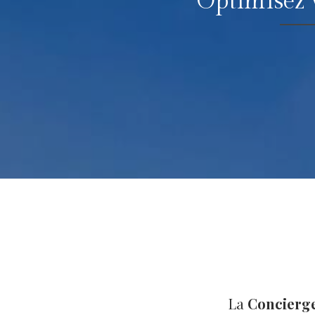
Optimisez v
La
Concierge