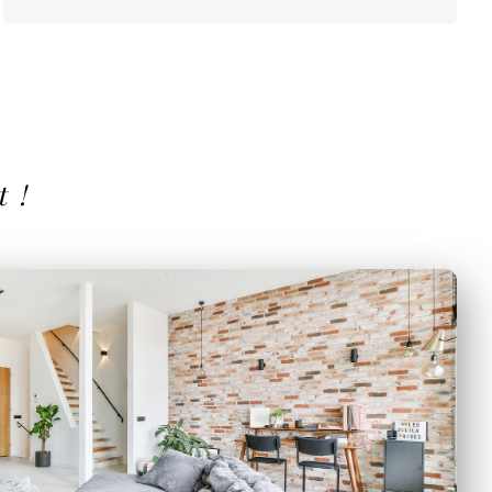
t !
harge tout le processus, de la recherche de
 gestion des accords et des paiements. Profitez de
it
en sachant que notre équipe veille à ce que
location se déroule
sans encombre
.
En savoir plus