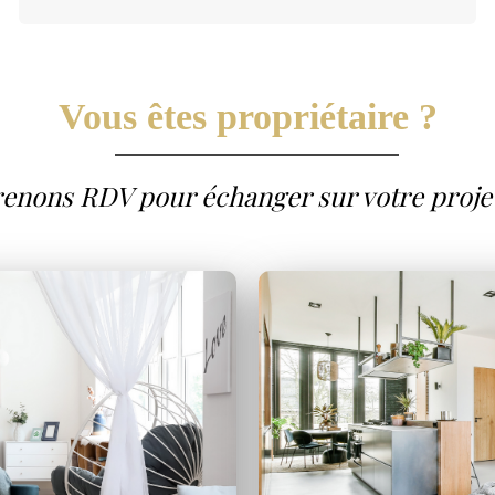
Vous êtes propriétaire ?
enons RDV pour échanger sur votre proje
Nous prenons en c
e votre bien locatif, de
locataires fiables à la
ureux
des voyageurs.
la
tranquillité d'espr
s puissiez profiter
votre sous-
 location.